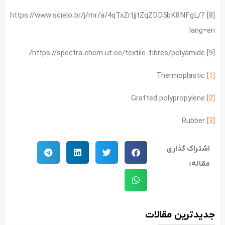
[8] https://www.scielo.br/j/mr/a/4qTxZrtjjtZqZDD5bK8NFgL/?
lang=en
[9] https://spectra.chem.ut.ee/textile-fibres/polyamide/
Thermoplastic
[1]
Grafted polypropylene
[2]
Rubber
[3]
اشتراک گذاری
مقاله:
جدید‌ترین مقالات