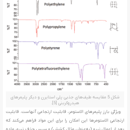
شکل 5 مقایسه طیف‌های جذبی پلی ­استایرن و دیگر پلیمرهای
هیدروکربنی [5].
ویژگی بارز پلیمرهای الاستومر، قابلیت ارتجاعی آن­هاست. قابلیت
ارتجاعی الاستومرها این امکان را برای این مواد فراهم می­‌کند که
بعد از اعمال نیرو (به‌­عنوان مثال کشش) و سپس حذف نیرو، ماده