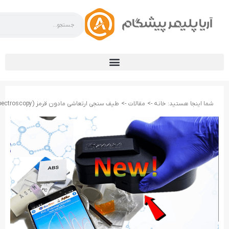
شما اینجا هستید:
خانه ->
مقالات ->
طیف­ سنجی ارتعاشی مادون قرمز (Infrared spectroscopy) (بخش سوم)