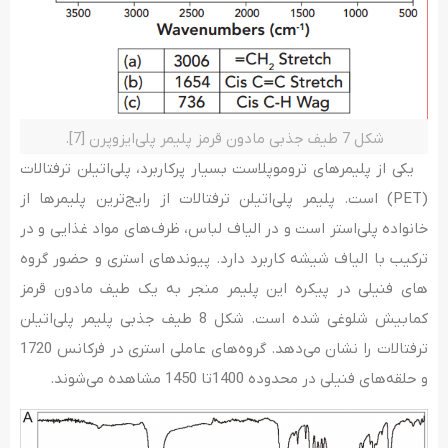
شکل 7 طیف جذبی مادون­ قرمز پلیمر پلی‌­ایزوپرن [7].
یکی از پلیمرهای تروموپلاست بسیار پرکاربرد، پلی‌اتیلن ترفتالات
(PET) است. پلیمر پلی‌اتیلن ترفتالات از رایج‌ترین پلیمرها از
خانواده پلی­‌استر است و در الیاف لباس، ظرف­‌های مواد غذایی و در
ترکیب با الیاف شیشه کاربرد دارد. پیوندهای استری و حضور گرو­ه­‌
های فنیلی در پیکره این پلیمر منجر به یک طیف مادون­ قرمز
کمابیش شلوغی شده است. شکل 8 طیف جذبی پلیمر پلی‌اتیلن
ترفتالات را نشان می­‌دهد. گروه­‌های عاملی استری در فرکانس 1720
و حلقه‌­های فنیلی در محدوده 1400تا 1450 مشاهده می­‌شوند.