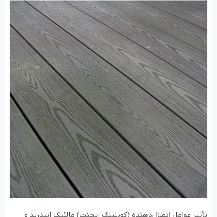
تأثیر عوامل اتصال‌دهنده (کوپلینگ ایجنت) مالئیک انیدرید و