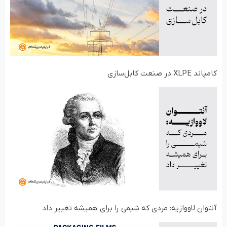
کامپاند XLPE در صنعت کابل‌سازی
آنتوان لاووازیه: مردی که شیمی را برای همیشه تغییر داد