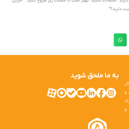
 دارید” استفاده نکنید. بهتر است با جملات زیر شروع کنید: ” آخرین
یت دارید؟”
به ما ملحق شوید
ال
 و
یک
و