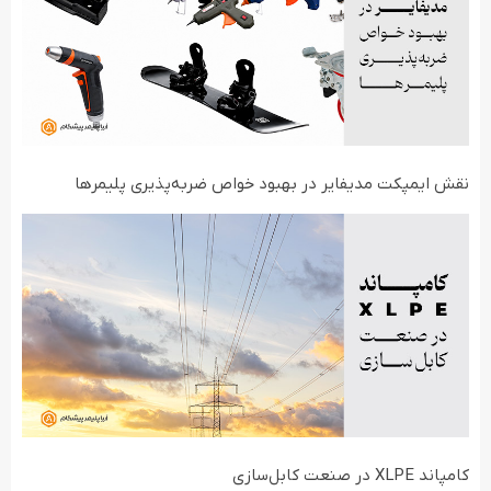
نقش ایمپکت مدیفایر در بهبود خواص ضربه‌پذیری پلیمرها
کامپاند XLPE در صنعت کابل‌سازی