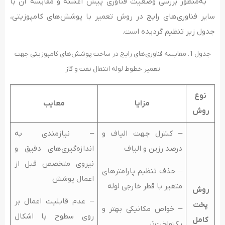
به‌منظور بررسی وضعیت فناوری پیش آغشته و مقایسه آن با
سایر فناوری­‌های رایج در روش تعمیر با پوشش‌­های کامپوزیتی،
جدول زیر تنظیم گردیده است.
جدول 1. مقایسه فناوری­‌های رایج در ساخت پوشش­‌های کامپوزیتی جهت
تعمیر خطوط لوله انتقال نفت و گاز
نوع
مزایا
معایب
روش
– کنترل جهت الیاف و
– نیازمندی به
درصد رزین و الیاف
اندازه‌گیری‌های دقیق و
نیروی متخصص قبل از
– حذف تنظیم پارامترهای
اعمال پوشش
متغیر با قطر خارجی لوله
روش
– عدم قابلیت اعمال بر
پخت
– خواص مکانیکی بهتر و
روی سطوح با اشکال
کامل
یکنواخت‌تر