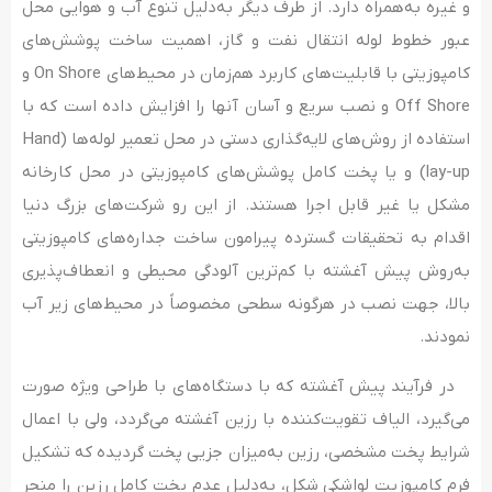
و غیره به‌همراه دارد. از طرف دیگر به‌دلیل تنوع آب و هوایی محل
عبور خطوط لوله انتقال نفت و گاز، اهمیت ساخت پوشش­‌های
کامپوزیتی با قابلیت­‌های کاربرد هم‌زمان در محیط­‌های On Shore و
Off Shore و نصب سریع و آسان آنها را افزایش داده است که با
استفاده از روش­‌های لایه‌گذاری دستی در محل تعمیر لوله­‌ها (Hand
lay-up) و یا پخت کامل پوشش­‌های کامپوزیتی در محل کارخانه
مشکل یا غیر قابل اجرا هستند. از این رو شرکت‌­های بزرگ دنیا
اقدام به تحقیقات گسترده پیرامون ساخت جداره‌­های کامپوزیتی
به‌روش پیش ­آغشته با کم‌ترین آلودگی محیطی و انعطاف‌پذیری
بالا، جهت نصب در هرگونه سطحی مخصوصاً در محیط­‌های زیر آب
نمودند.
در فرآیند پیش آغشته که با دستگاه‌های با طراحی ویژه صورت
می‌گیرد، الیاف تقویت‌کننده با رزین آغشته می‌گردد، ولی با اعمال
شرایط پخت مشخصی، رزین به‌میزان جزیی پخت گردیده که تشکیل
فرم کامپوزیت لواشکی شکل، به‌دلیل عدم پخت کامل رزین را منجر