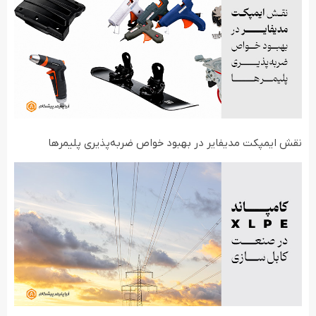
نقش ایمپکت مدیفایر در بهبود خواص ضربه‌پذیری پلیمرها