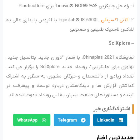
۱- راه حل جایگزین Tinuvin® NOR® ۳۵۶ برای Plasticulture
۲-
آنتی اکسیدان
Irgastab® IS 6300L با افزودن پایداری عالی به
لاتکس لاستیک طبیعی و مصنوعی
– SciXplore
نمایشگاه Chinaplas 2021، با شعار “دوران جدید. پتانسیل جدید.
نوآوری برای جایگزینی”، رویداد جدید SciXplore را برگزار می کند.
تعداد زیادی از دانشمندان و خبرگان مشهور، به منظور به اشتراک
گذاشتن گزارش ها و دیدگاهشان درباره توسعه و پیشرفت در
آینده و دستاوردهای صنعت بسپار، به این رویداد دعوت شده اند.
اشتراک‌گذاری خبر
WhatsApp
Telegram
LinkedIn
جدید‌ترین اخبار