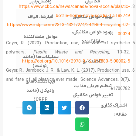
مکانیکی
واکنش‌‌پذیر
https://www.cbc.ca/news/canada/nova-scotia/plastic-
bottle-home-nova-scotia-1.5188749
بهبود خواص مکانیکی
فیلرها، الیاف
https://www.mdpi.com/2313-4321/2/4/24#B64-recycling-02-
بهبود خواص مکانیکی،
00024
عوامل جفت‌‌کننده
سازگارکننده
Geyer, R. (2020). Production, use, and fate of synthetic
polymers.
Plastic Waste and Recycling
, 13-32.
سیلیکات‌‌ها (مانند
کاهنده بو
https://doi.org/10.1016/B978-0-12-817880-5.00002-5
زئولیت)
Geyer, R., Jambeck, J. R., & Law, K. L. (2017). Production, use,
and fate of all plastics ever made. Science Advances, 3(7),
ایجادکننده‌‌های
تنظیم جریان مذاب،
e1700782.
رادیکال (مانند
تغییر خواص مکانیکی
)
CRPP
اشتراک گذاری
مقاله: