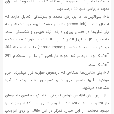
نمونه با پلیمر دست‌نخورده در هنگام شکست 680 درصد، اما برای
نمونه بازیافتی تنها 20 درصد بود.
PE: پلی‌اتیلن‌ها با پردازش مجدد و پیرشدگی، تمایل دارند که
اتصال عرضی (cross-link) تشکیل دهند. مهم‌ترین مشکلاتی که
پلی‌اتیلن‌ها در فضای بیرون دارند، ترک خوردن و شکستگی است.
به‌عنوان مثال سطل زباله‌ای که از HDPE دست‌نخورده ساخته شده
بود در تست ضربه کششی (tensile impact) دارای استحکام 404
2
KJ/m
بود، درحالی که نمونه بازیافتی آن دارای استحکام 291
2
KJ/m
است.
PS: پلی‌استایرن‌‌ها هنگامی که درمعرض حرارت قرار می‌‌گیرند، جرم
مولکولی آنها کاهش می‌یابد و هم‌چنین تغییر رنگ در آنها
مشاهده می‌شود.
از این‌رو برای افزایش خواص فیزیکی، مکانیکی و ظاهری پلیمرهای
بازیافتی، نیاز به اضافه ‌کردن افزودنی­‌هایی است که این خواص را
بهبود بخشند. از این میان، تمرکز در این مقاله بر روی افزودنی