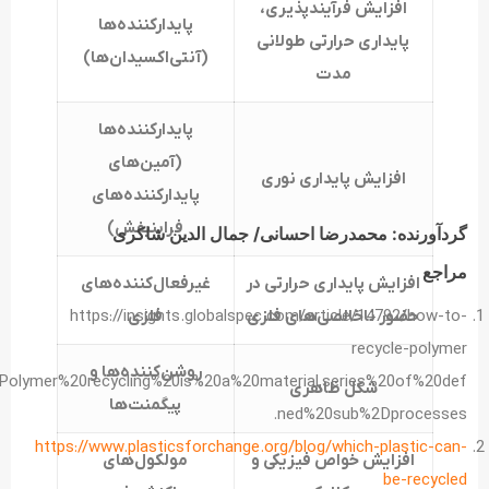
افزایش فرآیند‌پذیری،
پایدارکننده‌‌ها
پایداری حرارتی طولانی
(آنتی‌اکسیدان‌‌ها)
‌مدت
پایدارکننده‌‌ها
(آمین‌‌های
افزایش پایداری نوری
پایدارکننده‌‌های
فرابنبفش)
گردآورنده: محمدرضا احسانی/ جمال الدین شاکری
مراجع
افزایش پایداری حرارتی در
غیرفعال‌کننده‌‌‌های
حضور ناخالصی‌‌های فلزی
فلزی
https://insights.globalspec.com/article/14792/how-to-
recycle-polymer
روشن‌کننده‌ها و
=Polymer%20recycling%20is%20a%20material,series%20of%20def
شکل ظاهری
پیگمنت‌‌ها
ned%20sub%2Dprocesses.
https://www.plasticsforchange.org/blog/which-plastic-can-
افزایش خواص فیزیکی و
مولکول‌‌های
be-recycled