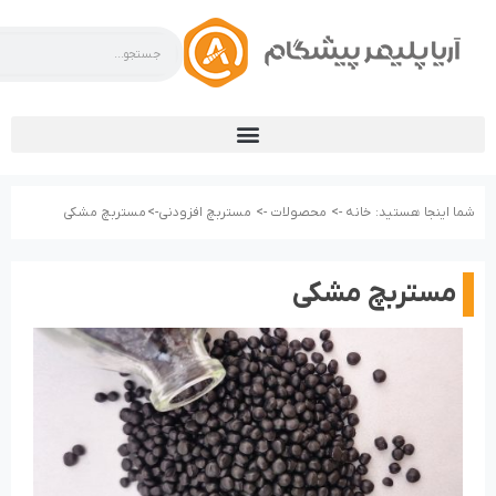
شما اینجا هستید:
خانه ->
محصولات ->
مستربچ افزودنی->
مستربچ مشکی
مستربچ مشکی