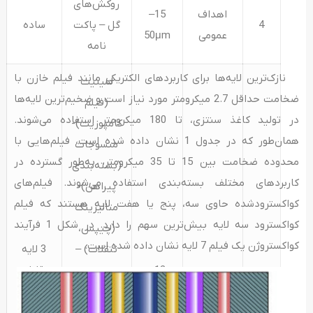
روکش‌های
اهداف
15–
4
گل – پاکت
ساده
عمومی
50μm
نامه
نازک‌ترین لایه‌ها برای کاربردهای الکتریکی مانند فیلم خازن با
لمینیت
ضخامت حداقل 2.7 میکرومتر مورد نیاز است و ضخیم‌ترین لایه‌ها
(فیلم
در تولید کاغذ سنتزی، تا 180 میکرومتر استفاده می‌شوند.
کامپوزیت)-
همان‌طور که در جدول 1 نشان داده شده است، فیلم‌هایی با
منسوجات
محدوده ضخامت بین 15 تا 35 میکرومتر، به‌طور گسترده در
(بسته‌بندی
کاربردهای مختلف بسته‌بندی استفاده می‌شوند. فیلم‌های
پیراهن)-
کواکسترودشده حاوی سه، پنج یا هفت لایه هستند که فیلم
متالیزینگ
کواکسترود سه لایه بیش‌ترین سهم را دارد. در شکل 1 فرآیند
(چیپس،
کواکستروژن یک فیلم 7 لایه نشان داده شده است.
تنقلات) –
3 لایه
همه
12–
بسته‌بندی
قابل
5
منظوره
40μm
روی سیگار-
درزگیری
لبه‌های جمع
حرارتی