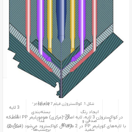
شونده (لوازم
آرایشی و
بهداشتی)-
فیلم‌های
پیچشی
(شیرینی‌ها)-
فیلم مات
(جلد کتاب)
لمینت-
فیلم‌های
چاپ‌پذیر-
شکل 1. کواکستروژن فیلم 7 لایه [3]
3 لایه
ایجاد رنگ
بسته‌بندی
30–
قابل
در کواکستروژن 3 لایه، لایه اصلی (مرکزی) هوموپلیمر PP است که
6
صدفی و
غذا-
40μm
درزگیری
با لایه‌های کوپلیمر PP در 2 طرف آن کواکسترود می‌شود (شکل 2).
سفید
برچسب‌ها-