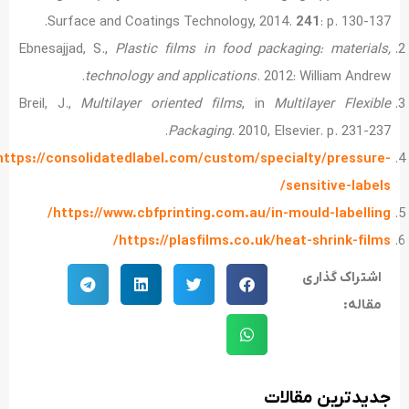
Surface and Coatings Technology, 2014.
241
: p. 130-137.
Ebnesajjad, S.,
Plastic films in food packaging: materials,
technology
and applications
. 2012: William Andrew.
Breil, J.,
Multilayer oriented films
, in
Multilayer Flexible
Packaging
. 2010, Elsevier. p. 231-237.
https://consolidatedlabel.com/custom/specialty/pressure-
/
sensitive-labels
/
https://www.cbfprinting.com.au/in-mould-labelling
/
https://plasfilms.co.uk/heat-shrink-films
اشتراک گذاری
مقاله:
جدید‌ترین مقالات