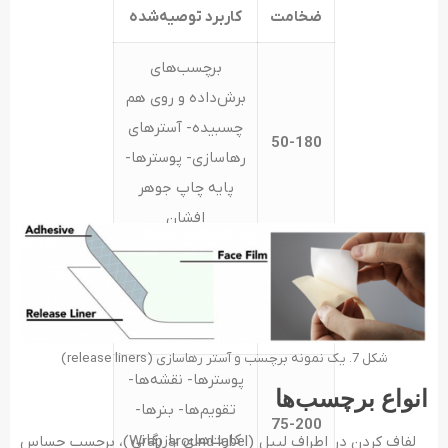
ضخامت
کاربرد توصیه‌شده
برچسب‌های
برش‌داده و روی هم
چسبیده- آسترهای
50-180
رهاسازی- پوسترها-
پایه چاپ جوهر
افشان
برچسب‌های
75-100
بسته‌بندی‌شده و
قالبی
شکل 7. یک نمونه برچسب و آستر رهاسازی (release liners)
پوسترها- نقشه‌ها-
انواع برچسب‌ها
تقویم‌ها- بنرها-
75-200
کارت‌های بازرگانی
لفاف کردن در اطراف لیبل (Wrap around label)، برچسب حساس