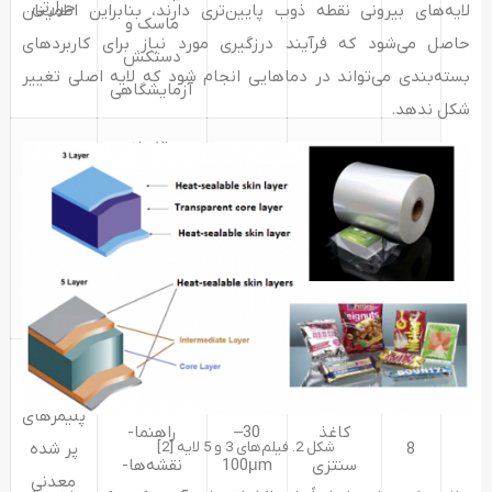
حرارتی
لایه‌های بیرونی نقطه ذوب پایین‌تری دارند، بنابراین اطمینان
ماسک و
حاصل می‌شود که فرآیند درزگیری مورد نیاز برای کاربردهای
دستکش
بسته‌بندی می‌تواند در دماهایی انجام شود که لایه اصلی تغییر
آزمایشگاهی
شکل ندهد.
بسته‌بندی
مواد غذایی،
5 لایه و 7
اهداف
30–
پنیر، نودل،
لایه قابل
7
بسته‌بندی
80μm
نان‌های
درزگیری
بسته بندی-
حرارتی
لوازم آرایشی
کاتالوگ‌ها –
دفترچه
پلیمرهای
کاغذ
30–
راهنما-
شکل 2. فیلم‌های 3 و 5 لایه [2]
8
پر شده
سنتزی
100μm
نقشه‌ها-
معدنی