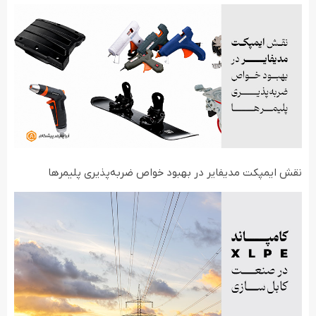
نقش ایمپکت مدیفایر در بهبود خواص ضربه‌پذیری پلیمرها