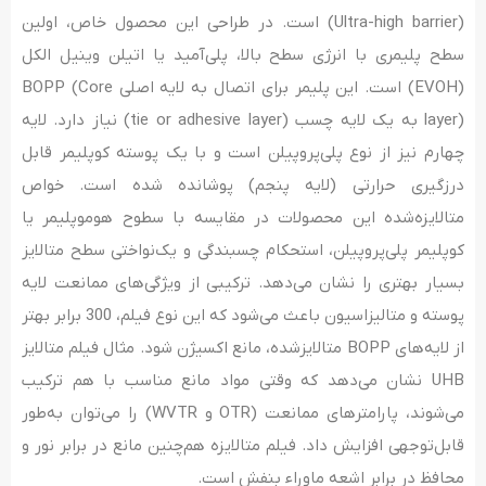
(Ultra-high barrier) است. در طراحی این محصول خاص، اولین
سطح پلیمری با انرژی سطح بالا، پلی‌آمید یا اتیلن وینیل الکل
(EVOH) است. این پلیمر برای اتصال به لایه اصلی BOPP (Core
layer) به یک لایه چسب (tie or adhesive layer) نیاز دارد. لایه
چهارم نیز از نوع پلی‌پروپیلن است و با یک پوسته کوپلیمر قابل
درزگیری حرارتی (لایه پنجم) پوشانده شده است. خواص
متالایزه‌شده این محصولات در مقایسه با سطوح هوموپلیمر یا
کوپلیمر پلی‌پروپیلن، استحکام چسبندگی و یک‌نواختی سطح متالایز
بسیار بهتری را نشان می‌دهد. ترکیبی از ویژگی‌های ممانعت لایه
پوسته و متالیزاسیون باعث می‌شود که این نوع فیلم، 300 برابر بهتر
از لایه‌های BOPP متالایزشده، مانع اکسیژن شود. مثال فیلم متالایز
UHB نشان می‌دهد که وقتی مواد مانع مناسب با هم ترکیب
می‌شوند، پارامتر‌های ممانعت (OTR و WVTR) را می‌توان به‌طور
قابل‌توجهی افزایش داد. فیلم متالایزه هم‌چنین مانع در برابر نور و
محافظ در برابر اشعه ماوراء بنفش است.