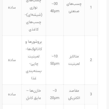
چسب‌های
چسب‌های
30–
1
نواری
ساده
صنعتی
40μm
(شیشه‌ای)-
چسب‌های
کاغذی
بروشورها و
کاتالوگ‌ها-
متالایز
10–
لمینیت
2
ساده
لمینیت
50μm
چاپی-
بسته‌بندی
غذا
مقاصد
3–
خازن‌ها –
3
ساده
الکتریکی
20μm
عایق کابل