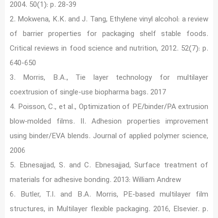
2004. 50(1): p. 28-39
2. Mokwena, K.K. and J. Tang, Ethylene vinyl alcohol: a review
of barrier properties for packaging shelf stable foods.
Critical reviews in food science and nutrition, 2012. 52(7): p.
640-650
3. Morris, B.A., Tie layer technology for multilayer
coextrusion of single-use biopharma bags. 2017
4. Poisson, C., et al., Optimization of PE/binder/PA extrusion
blow‐molded films. II. Adhesion properties improvement
using binder/EVA blends. Journal of applied polymer science,
2006
5. Ebnesajjad, S. and C. Ebnesajjad, Surface treatment of
materials for adhesive bonding. 2013: William Andrew
6. Butler, T.I. and B.A. Morris, PE-based multilayer film
structures, in Multilayer flexible packaging. 2016, Elsevier. p.