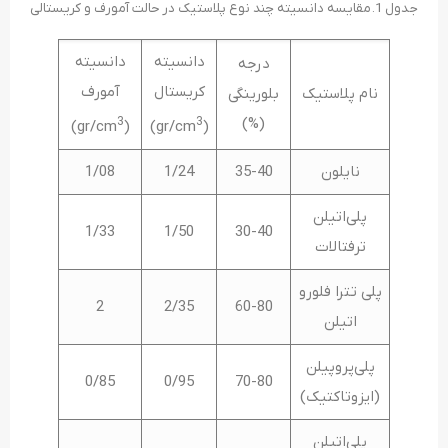
جدول 1. مقایسه دانسیته چند نوع پلاستیک در حالت آمورف و کریستالی
دانسیته
دانسیته
درجه
کریستال
آمورف
نام پلاستیک
بلورینگی
3
3
(%)
)
(gr/cm
)
(gr/cm
نایلون
35-40
1/24
1/08
پلی‌اتیلن
1/33
1/50
30-40
ترفتالات
پلی‌ تترا فلورو
2
2/35
60-80
اتیلن
پلی‌پروپیلن
0/85
0/95
70-80
(ایزوتاکتیک)
پلی‌اتیلن