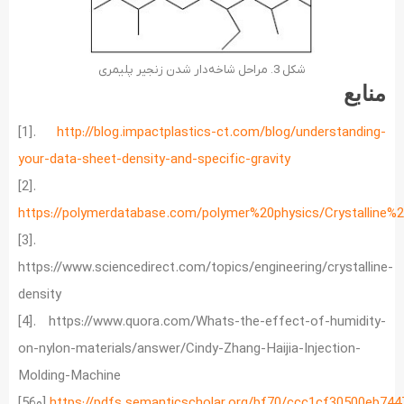
شکل 3. مراحل شاخه‌دار شدن زنجیر پلیمری
منابع
[1].
http://blog.impactplastics-ct.com/blog/understanding-
your-data-sheet-density-and-specific-gravity
[2].
https://polymerdatabase.com/polymer%20physics/Crystalline%
[3].
https://www.sciencedirect.com/topics/engineering/crystalline-
density
[4]. https://www.quora.com/Whats-the-effect-of-humidity-
on-nylon-materials/answer/Cindy-Zhang-Haijia-Injection-
Molding-Machine
https://pdfs.semanticscholar.org/bf70/ccc1cf30500eb74
[5و6].