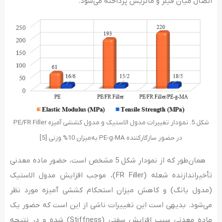
اتصال میان فیلر و ماتریس پرداخته می‌شود.
شکل 5. نمودار تغییرات مدول الاستیک و مدول کششی آمیزه PE/FR Filler
در حضور سازگارکننده PE-g-MA به‌میزان 10% وزنی [5]
همان‌طور که از نمودار شکل 5 مشخص است، حضور ماده معدنی
تأخیراندازنده شعله (FR Filler)، موجب افزایش مدول الاستیک
(مدول یانگ) و کاهش میزان استحکام کششی آمیزه مورد نظر
می‌شود. بدیهی است این تغییرات ناشی از این است که حضور یک
ماده معدنی سبب افزایش سفتی (Stiffness) شده و در نتیجه