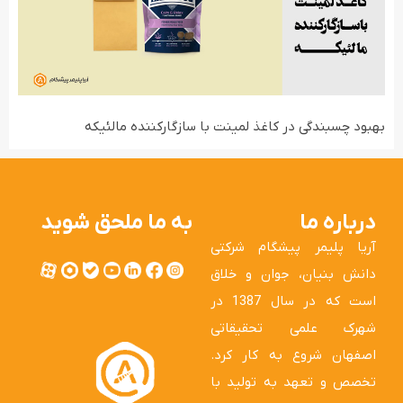
بهبود چسبندگی در کاغذ لمینت با سازگارکننده مالئیکه
درباره ما
به ما ملحق شوید
آریا پلیمر پیشگام شرکتی
دانش بنیان، جوان و خلاق
است که در سال 1387 در
شهرک علمی تحقیقاتی
اصفهان شروع به کار کرد.
تخصص و تعهد به تولید با