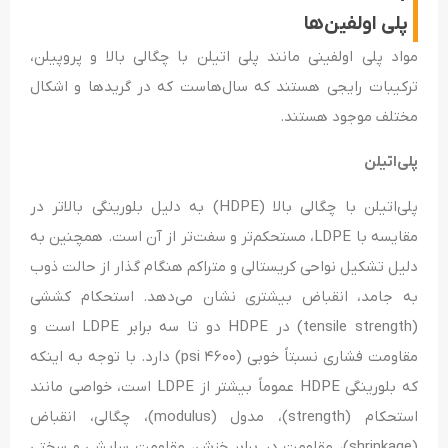
پلی اولفین‌ها
مواد پلی اولفینی مانند پلی اتیلن با چگالی بالا و پروپیلن،
ترکیبات رایجی هستند که سال‌هاست که در گریدها و اشکال
مختلف موجود هستند.
پلی‌اتیلن
پلی‌اتیلن با چگالی بالا (HDPE) به دلیل بلورینگی بالاتر در
مقایسه با LDPE، مستحکم‌تر و سفت‌تر از آن است. همچنین به
دلیل تشکیل نواحی کریستالی و متراکم هنگام گذار از حالت ذوب
به جامد، انقباض بیشتری نشان می‌دهد. استحکام کششی
(tensile strength) در HDPE دو تا سه برابر LDPE است و
مقاومت فشاری نسبتاً خوبی (۴۶۰۰ psi) دارد. با توجه به اینکه
که بلورینگی HDPE عموماً بیشتر از LDPE است، خواصی مانند
استحکام (strength)، مدول (modulus)، چگالی، انقباض
(shrinkage)، مقاومت در برابر خزش، مقاومت سایشی و سختی