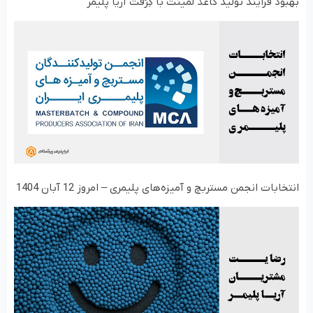
بهبود فرایند تولید کاغذ لمینت با گِرَفت آریا پلیمر
انتخابات انجمن مستربچ و آمیزه‌های پلیمری – امروز 12 آبان 1404