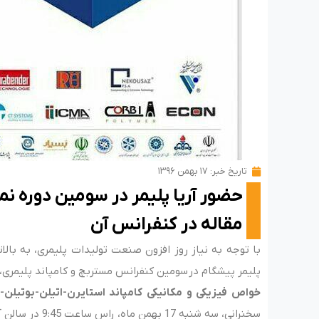
تاریخ خبر:
۱۷ بهمن ۱۳۹۶
حضور آریا پلیمر در سومین دوره نما
مقاله در کنفرانس آن
با توجه به نیاز روز افزون صنعت تولیدات پلیمری، به بالا
پلیمر پیشگام در سومین کنفرانس مستربچ و کامپاند پلیمری، 
خواص فیزیکی و مکانیکی کامپاند استایرن-اتیلن-بوتیلن-استا
سخنرانی، سه شنبه 17 بهمن ماه، راس ساعت 9:45 در سالن آرش پژوهشگاه صنعت نفت ارائه گردید.