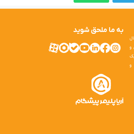
به ما ملحق شوید
ال
 و
یک
و