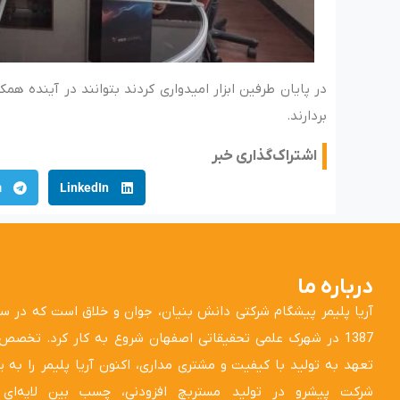
در پایان طرفین ابزار امیدواری کردند بتوانند در آینده 
بردارند.
اشتراک‌گذاری خبر
m
LinkedIn
درباره ما
آریا پلیمر پیشگام شرکتی دانش بنیان، جوان و خلاق است که در س
1387 در شهرک علمی تحقیقاتی اصفهان شروع به کار کرد. تخصص
تعهد به تولید با کیفیت و مشتری مداری، اکنون آریا پلیمر را به 
شرکت پیشرو در تولید مستربچ افزودنی، چسب بین لایه‌ای 