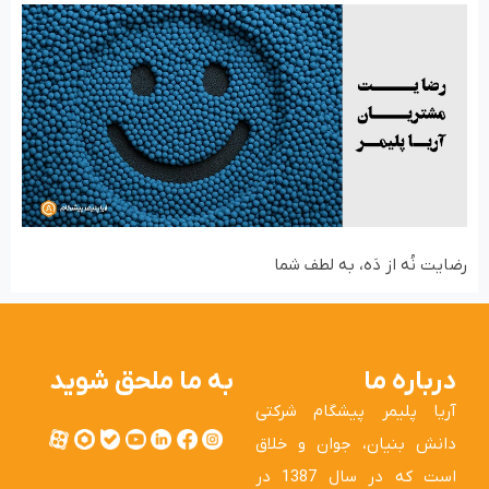
رضایت نُه از دَه، به لطف شما
درباره ما
به ما ملحق شوید
آریا پلیمر پیشگام شرکتی
دانش بنیان، جوان و خلاق
است که در سال 1387 در