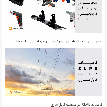
نقش ایمپکت مدیفایر در بهبود خواص ضربه‌پذیری پلیمرها
کامپاند XLPE در صنعت کابل‌سازی