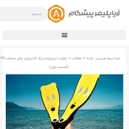
شما اینجا هستید:
خانه ->
مقالات ->
(قسمت اول)