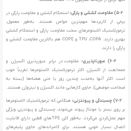
۵-۲) مقاومت کششی و پارگی:
استحکام کششی و مقاومت پارگی در
برخی از کاربردها مهم‌ترین خواص هستند. به‌طور معمول،
ترموپلاستیک الاستومرهای سخت مقاومت پارگی و استحکام کششی
بهتری دارند. TPU ،COPA و COPE هم بالاترین مقاومت کششی و
پارگی را دارند.
۶-۲) عبورناپذیری:
مقاومت در برابر عبورپذیری اکسیژن و
مممانعت از اکسیژن اکثر ترموپلاستیک الاستومرها تقریباً خوب
است. اکثر آنها به‌مدت چندین روز یا حتی هفته‌ها (بسته به
ضخامت موضعی)، حاوی گازهایی مانند اکسیژن و نیتروژن هستند.
۷-۲) چسبندگی و پیوندزنی:
هنگامی که ترموپلاستیک الاستومرها
بر روی بستر یا مونتاژ پیوند می‌شوند، چسبندگی و پیوندزنی ویژگی
مهم عمل‌کردی می‌گردد. به‌طور کلی TPEهای قطبی دارای قابلیت
اتصال بسیار خوبی هستند. برای کامپاندهای حاوی پلیمرهای