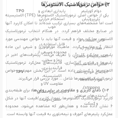
برای افزایش چقرمگی و
مقاومت UV،
۲) خواص ترموپلاستیک الاستومرها
دوام کوپلیمر
پایداری ابعادی و
TPO
یکی از خواص اصلی ترموپلاستیک الاستومرها (TPE) الاستیسیته
پلی‌پروپیلن
استحکام حرارتی
است اما مشخصه‌های بسیاری ترکیب شده‌اند تا امکان کاربرد آنها
خوب
در صنایع مختلف فراهم گردد. در هنگام انتخاب ترموپلاستیک
الاستومر، عمل‌کرد مواد و قیمت آنها باید با خواص مهندسی مورد
قابل استفاده در
قابل استفاده در
انتظار آن مقایسه گردد. ماهیت مورفولوژی و شیمی این ماده
هنگام نیاز به
محدوده وسیعی از
پلیمری، عمل‌کرد کلی آن را تعریف می‌کند. پیشرفت‌های اخیر در
الاستیسیته و خستگی
دما و سختی،
پلیمرها و فناوری آلیاژسازی، قابلیت‌های عمل‌کرد ترموپلاستیک
خمش مانند سیستم
فرآیندپذیری،
الاستومرها را گسترش داده است. در این بخش مهم‌ترین خواص
آب‌بندی خودرو، سلب
TPV
الاستیسیته،
ترموپلاستیک الاستومرها شامل … مورد بررسی قرار می‌گیرند.
هوا (weather
مقاومت UV و
stripping)،
۱-۲) دمای کاربری و مقاومت در برابر روغن‌ها:
برای طبقه‌بندی
شیمیایی و خستگی
آب‌بندی‌های صنعتی
کاریرد ترموپلاستیک الاستومرها، نمودار کاربری/قیمت آنها در شکل
خمش خوب
و گسکت
۶ نشان داده شده و همان‌طور که مشاهده می‌شود، محدوده
عمل‌کرد پلیمرهای آمورف و نیمه‌بلوری به قیمت آنها وابسته است.