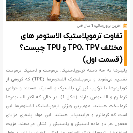
آخرین بروزرسانی: 1 سال قبل
تفاوت ترموپلاستیک الاستومر های
مختلف TPO، TPV و TPU چیست؟
(قسمت اول)
پلیمرها به سه دسته ترموپلاستیک، ترموست و لاستیک ترموست
تقسیم می‌شوند و ترموپلاستیک الاستومرها (TPE) که گروهی از
کوپلیمرها یا ترکیب فیزیکی پلاستیک و لاستیک هستند و خواص
گرمانرم و الاستومری دارند (شکل 1). در حالی که اکثر الاستومرها
گرماسخت هستند، مهم‌ترین ویژگی ترموپلاستیک الاستومرها این
است که گرمانرم و فرآیندپذیر هستند. این مواد پلیمری مزایای
معمول هر دو ماده لاستیکی و پلاستیکی را نشان می‌دهند. مزیت
استفاده از ترموپلاستیک الاستومرها، امکان کشش با ازدیاد طول