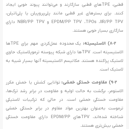
قطبی، TPEهای قطبی سازگارند و می‌توانند پیوند خوبی ایجاد
کنند. برای بسترهای غیر قطبی مانند پلی‌پروپیلن یا پلی‌اتیلن،
EPDM/PP TPV ،TPOs ،IIR/PP TPV و NBR/PP TPV دارای
سازگاری بسیار خوبی هستند.
۸-۲) الاستیسیته:
یک محدوده عمل‌کردی مهم برای TPEها
الاستیسیته است. TPVها دارای شبکه‌ پیوسته ترموپلاستیک حاوی
لاستیک پراکنده هستند. مکانیسم الاستیسیته آنها بسیار شبیه به
لاستیک است.
۹-۲) مقاومت خستگی خمشی:
توانایی کشش یا خمش مکرر
الاستومر، برگشت به حالت اولیه و مقاومت در برابر رشد ترک‌ها،
مقاومت خستگی خمشی است. در حالی که ترکیبات لاستیکی
ترموست به‌عنوان بهترین مواد مقاوم در برابر خستگی خمشی
شناخته شده‌اند، TPVهای EPDM/PP دارای مقاومت خستگی
خمشی بیش‌تری هستند.