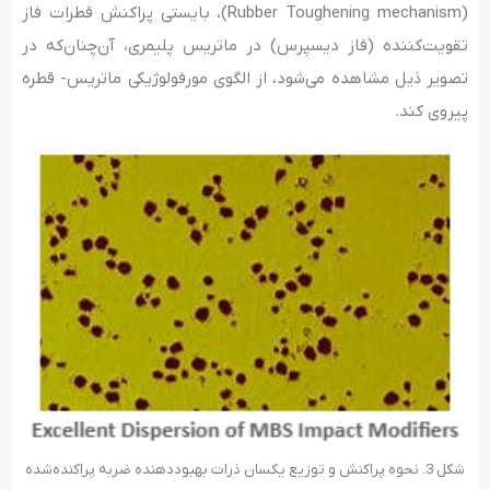
(Rubber Toughening mechanism)، بایستی پراکنش قطرات فاز
تقویت‌کننده (فاز دیسپرس) در ماتریس پلیمری، آن‌چنان‌که در
تصویر ذیل مشاهده می‌شود، از الگوی مورفولوژیکی ماتریس- قطره
پیروی کند.
شکل 3. نحوه پراکنش و توزیع یکسان ذرات بهبوددهنده ضربه پراکنده‌شده