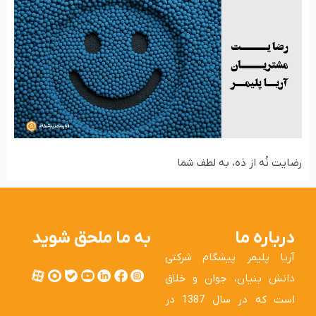
رضایت نُه از دَه، به لطف شما
درباره ما
به ما ملحق شوید
آریا پلیمر پیشگام شرکتی
دانش بنیان، جوان و خلاق
است که در سال 1387 در