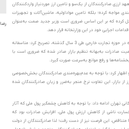
 را برای رفع تعهد ارزی صادرکنندگان از یک‌سو و تامین ارز موردنیاز واردکنندگان
ندی مواجه کرده؛ بلکه تامین مواد‌اولیه، ماشین‌آلات و تجهیزات
شکل کرده که بر این اساس ضروری است وزیر جدید صمت به‌عنوان
رضای
امات اجرایی خود در این وزارتخانه قرار دهد.
وی با تاکید بر ضرورت ایجاد کمیته پایش قوانین صادرشده در حوزه تجارت خارجی طی 3 سال گذشته، تصریح کرد: متاسفانه
ت صادرات به‌بهانه تنظیم بازار صادر شده که ضروری است با
بخشنامه‌ها و رفع موانع به‌سرعت صورت گیرد.
 و اظهار کرد: با توجه به ‌عدم‌بهره‌مندی صادرکنندگان بخش‌خصوصی
ارز از بازار، این تفاوت نرخ منجر به‌ضرر و زیان صادرکنندگان شده
 تهران ادامه داد: با توجه به‌ کاهش چشمگیر پول ملی که آثار
ن خسارت ناشی از کاهش ارزش پول ملی، افزایش صادرات بود که
 متناقض، این فرصت نیز از دست رفت؛ لذا صادرکنندگان از دولت