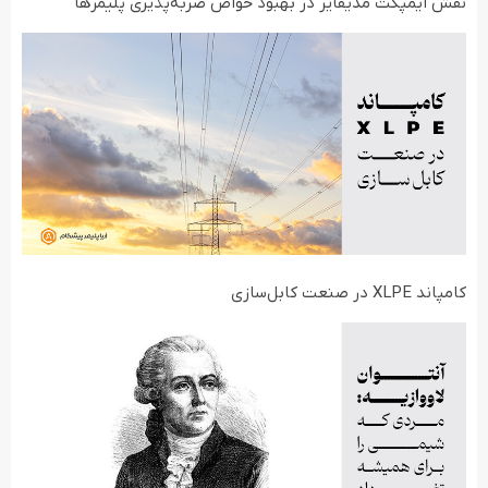
نقش ایمپکت مدیفایر در بهبود خواص ضربه‌پذیری پلیمرها
کامپاند XLPE در صنعت کابل‌سازی