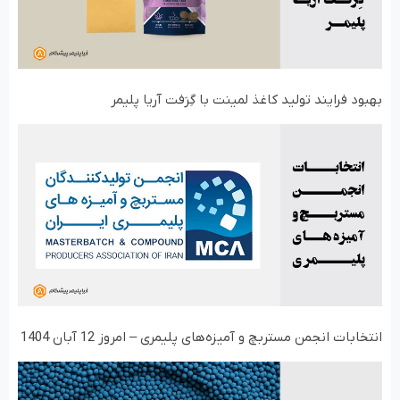
بهبود فرایند تولید کاغذ لمینت با گِرَفت آریا پلیمر
انتخابات انجمن مستربچ و آمیزه‌های پلیمری – امروز 12 آبان 1404