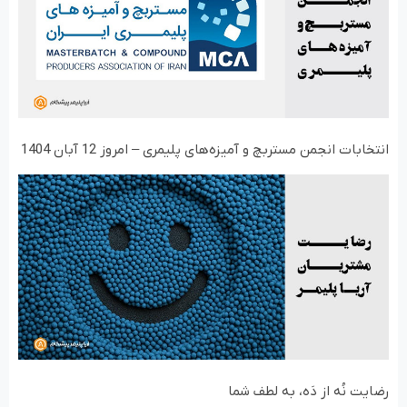
انتخابات انجمن مستربچ و آمیزه‌های پلیمری – امروز 12 آبان 1404
رضایت نُه از دَه، به لطف شما