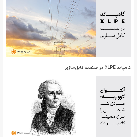
کامپاند XLPE در صنعت کابل‌سازی