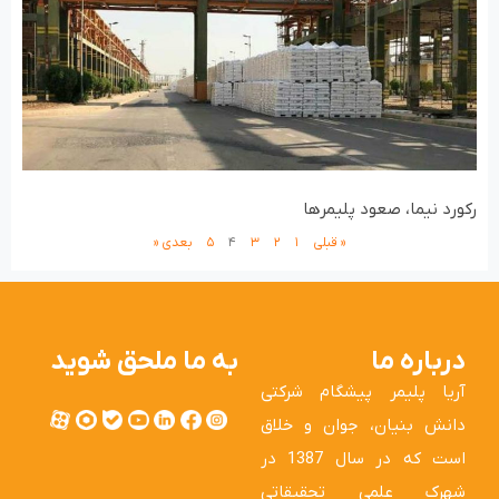
رکورد نیما، صعود پلیمرها
« قبلی
۱
۲
۳
۴
۵
بعدی «
درباره ما
به ما ملحق شوید
آریا پلیمر پیشگام شرکتی
دانش بنیان، جوان و خلاق
است که در سال 1387 در
شهرک علمی تحقیقاتی